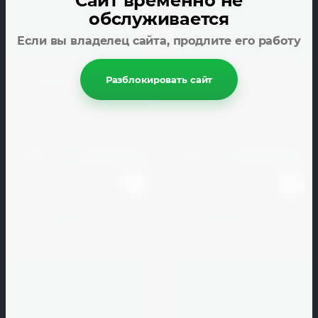
Сайт временно не
обслуживается
STAHLER
Если вы владелец сайта, продлите его работу
Standartpark
Столб заборный CM Railing
Профиль перила CM Railing
Разблокировать сайт
Star
3000*90*90 мм Мербау
3000*90*45 мм Тик
Industrial
CM Railing
CM Railing
Steingot
Артикул:
159134
Артикул:
159140
4 042
2 351
руб.
руб.
Steinrus
В наличии
1000
В наличии
1000
Steno
STO
К сравнению
К сравнению
strasser
Stroeher
V
W
X
Z
А - Я