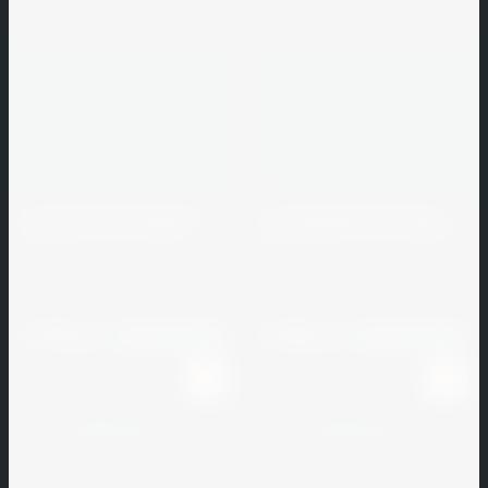
Koramic
Lode
Metalcarrelli
Kromo
Luminarc
Metrotile
KT
Miele
MIWE
ModFormat
Столб заборный CM Railing
Столб заборный CM Railing
3000*120*120 мм Мербау
3000*90*90 мм Белое дерево
Monferrina
CM Railing
CM Railing
Morello
Артикул:
139962
Артикул:
159137
Forni
6 194
4 446
руб.
руб.
В наличии
1000
В наличии
1000
Morinox
Muhr
К сравнению
К сравнению
MYRON
COOK