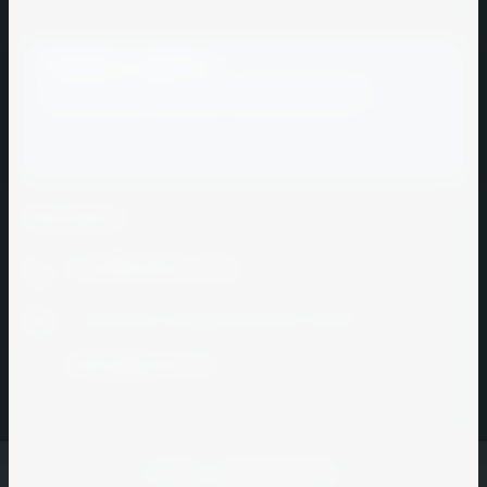
Люстры и светильники
Гжельский
КЗ
Заказать звонок
Готика
Заполните форму и мы с вами свяжемся
Грани
Таганая
ГРОДТОРГМАШ
Контакты
ДЕБИС
+7 (495) 923-12-22
Донские
зори
г. Москва, ул.Башиловская 24 оф 101
Идеальный
Камень
zakaz@grause.ru
Изоспан
Инициатива
МНПП
© 2021 - 2026 ГРАД ХАУС