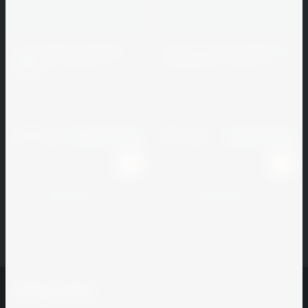
VELUX
WellPizza
XpressChef
Zeke
БАЛТФАСАД
Venelus
Westerwaelder
Zeta
Башкирский
Столб заборный CM Railing
Промежуточный профиль CM
Klinker
фарфор
3000*120*120 мм Белое
Railing 3000*40*40 мм Тик
vetonit
дерево
CM Railing
Whirlpool
БИРЮСА
CM Railing
VILPE
Артикул:
159141
White
Боровичский
Артикул:
159138
Vita
Hills
комбинат
6 813
877
руб.
огнеупоров
руб.
В наличии
1000
В наличии
1000
Vita-
Winterhalter
Mix
ВОСХОД
WLBake
Vitella
Выбор
К сравнению
К сравнению
WMF
VOLGABRICK
Вышневолоцкая
керамика
Vortmax
Гален
ГРАД ХАУС
ГЕФЕСТ