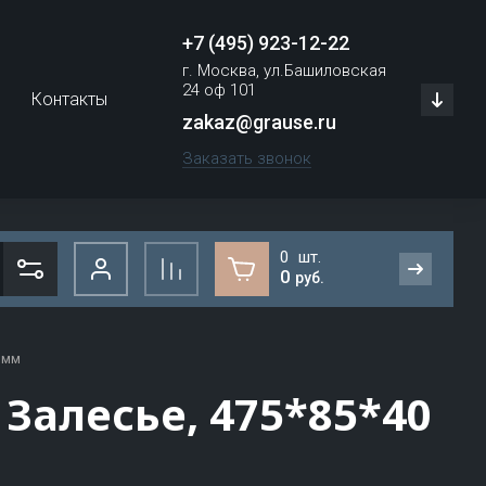
+7 (495) 923-12-22
г. Москва, ул.Башиловская
24 оф 101
Контакты
zakaz@grause.ru
Заказать звонок
0
0
руб.
F
G
 мм
мни
Фасадная плитка, камень, декор
Залесье, 475*85*40
Faber Jar
GAF
Плитка под кирпич
Fackelmann
Gaggia
Искусственный камень для
вентилируемого фасада
Fagor Professional
GALECO