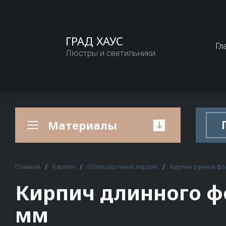
ГРАД ХАУС
Гл
Люстры и светильники
Материалы
A
B
C
Главная
Schneider Electric
/
Кирпич
/
Облицовочный кирпич
/
Кирпич ручной ф
Кирпич
Кирпич длинного фо
A&J
Baksteen
Cam
Облицовоч
Abat
BAUT
Can
мм
Строитель
Abbott
Bergauf
Car