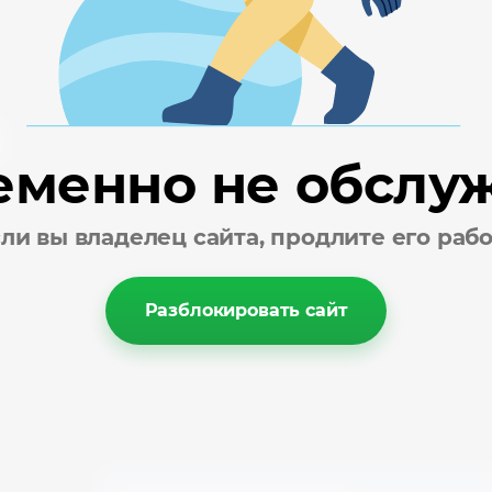
Kromo
KT
еменно не обслу
ли вы владелец сайта, продлите его раб
пич ручной формовки
Разблокировать сайт
R
S
R.g.v.
Saeco