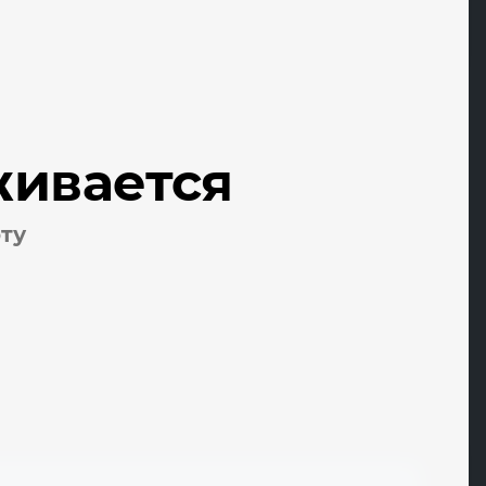
Metrotile
Miele
MIWE
живается
ModFormat
Monferrina
оту
Morello Forni
Morinox
Muhr
MYRON COOK
T
U
Tauro
Uniceramix