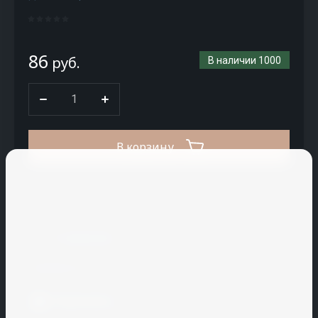
CM
Stair
Coldline
86
руб.
В наличии
1000
Conf
plastic
CREATON
CRH
В корзину
Cryspi
Купить в 1 клик
CUPA
PIZARRAS
К сравнению
Cuppone
Поделиться
H
I
J
K
L
M
N
Распечатать
Hallde
Icopal
JAC
KAIMAN
La
Macap
Nelissen