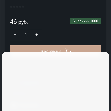
CM
Stair
Coldline
46
руб.
В наличии
1000
Conf
plastic
CREATON
CRH
В корзину
Cryspi
Купить в 1 клик
CUPA
PIZARRAS
К сравнению
Cuppone
Поделиться
H
I
J
K
L
M
N
Распечатать
Hallde
Icopal
JAC
KAIMAN
La
Macap
Nelissen