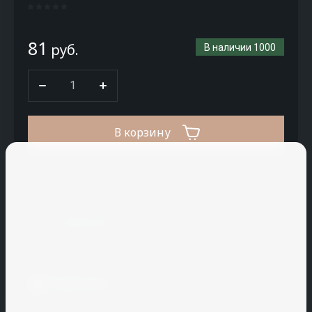
CM
Stair
81
Coldline
руб.
В наличии
1000
Conf
plastic
CREATON
В корзину
CRH
Cryspi
Купить в 1 клик
CUPA
PIZARRAS
К сравнению
Cuppone
Поделиться
H
I
J
K
L
M
N
Распечатать
Hallde
Icopal
JAC
KAIMAN
La
Macap
Nelissen