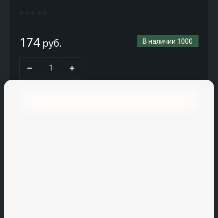
CM
Stair
Coldline
174
руб.
В наличии
1000
Conf
plastic
CREATON
CRH
В корзину
Cryspi
Купить в 1 клик
CUPA
PIZARRAS
К сравнению
Cuppone
Поделиться
H
I
J
K
L
M
N
Распечатать
Hallde
Icopal
JAC
KAIMAN
La
Macap
Nelissen