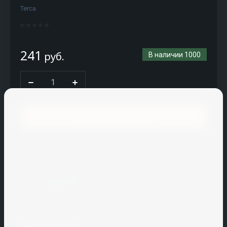
CM
Terca
Stair
Coldline
241
Conf
руб.
В наличии
1000
plastic
CREATON
CRH
В корзину
Cryspi
CUPA
Купить в 1 клик
PIZARRAS
Cuppone
К сравнению
H
I
J
K
L
M
N
Поделиться
Hallde
Icopal
JAC
KAIMAN
La
Macap
Nelissen
Распечатать