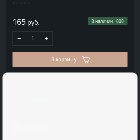
CM
Stair
165
Coldline
руб.
В наличии
1000
Conf
plastic
CREATON
В корзину
CRH
Cryspi
Купить в 1 клик
CUPA
PIZARRAS
К сравнению
Cuppone
Поделиться
H
I
J
K
L
M
N
Распечатать
Hallde
Icopal
JAC
KAIMAN
La
Macap
Nelissen