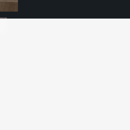
ailing
tair
line
 plastic
ATON
pi
A PIZARRAS
pone
K
L
KAIMAN
La Cimbali