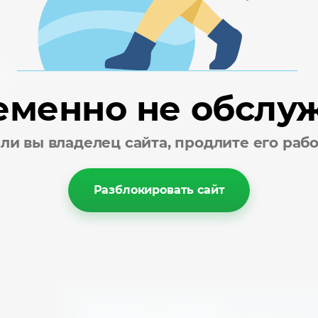
Kromo
KT
еменно не обслу
нкерный кирпич
ли вы владелец сайта, продлите его раб
Разблокировать сайт
R
S
Заказать звонок
R.g.v.
Saeco