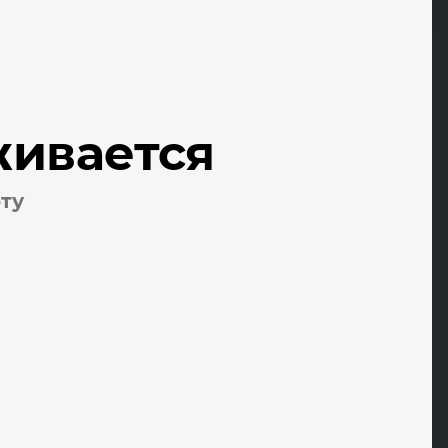
Metrotile
Miele
MIWE
живается
ModFormat
оту
Monferrina
Morello Forni
Morinox
Muhr
MYRON COOK
T
U
Tauro
Uniceramix