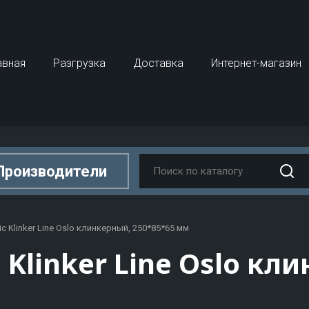
авная
Разгрузка
Доставка
Интернет-магазин
Производители
D
E
ic Klinker Line Oslo клинкерный, 250*85*65 мм
Строительные блоки, ка
 Klinker Line Oslo кл
bro
Dauer
ECO_LINE
ный кирпич
Керамические блоки
can
De Vecchi
Effedue
ный кирпич
Газобетонные блоки
boma
Decobaut
Eksi