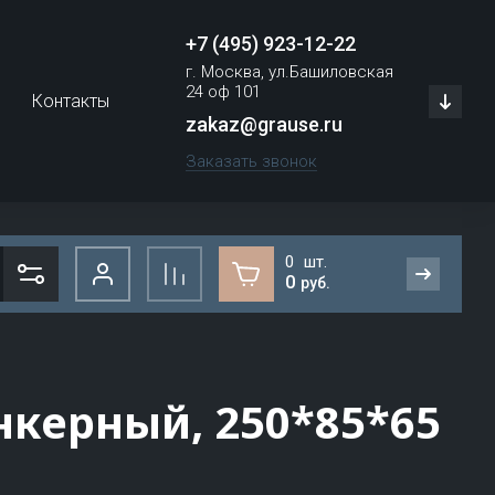
+7 (495) 923-12-22
г. Москва, ул.Башиловская
24 оф 101
Контакты
zakaz@grause.ru
Заказать звонок
0
0
руб.
F
G
мни
Фасадная плитка, камень, декор
инкерный, 250*85*65
Faber Jar
GAF
Плитка под кирпич
Fackelmann
Gaggia
Искусственный камень для
вентилируемого фасада
Fagor Professional
GALECO