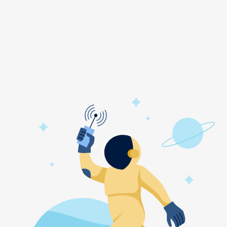
bi
Kemplex
Lamed
A INTERNATIONAL
KERAKAM
Laterem Antique
INS
Khajro
LEAR
l
KING KLINKER
LEVEL
er
Kisne
LHL Klinkier (CRH)
Kitchen Aid
Lichnis
Klarco
Liebherr
Kogast
Lilly
Koncar
Linden
Konigstein
Lode
Koramic
Luminarc