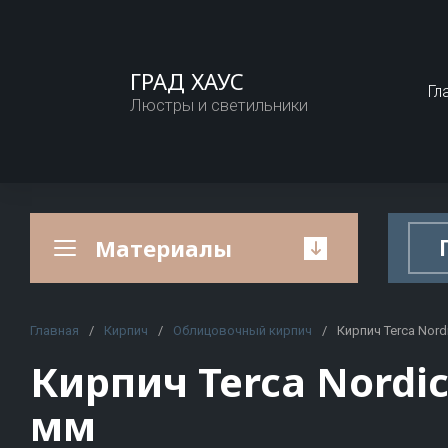
ГРАД ХАУС
Гл
Люстры и светильники
Материалы
A
B
C
Главная
Schneider Electric
/
Кирпич
/
Облицовочный кирпич
/
Кирпич Terca Nord
Кирпич
Кирпич Terca Nordic
A&J
Baksteen
Cam
Облицовоч
Abat
BAUT
Can
мм
Строитель
Abbott
Bergauf
Car