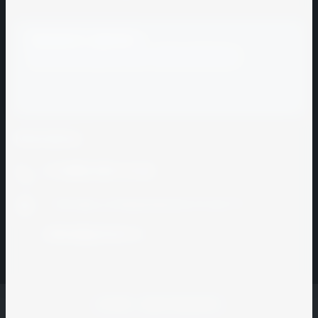
Заказать звонок
Заполните форму и мы с вами свяжемся
Контакты
+7 (495) 923-12-22
г. Москва, ул.Башиловская 24 оф 101
zakaz@grause.ru
© 2021 - 2026 ГРАД ХАУС