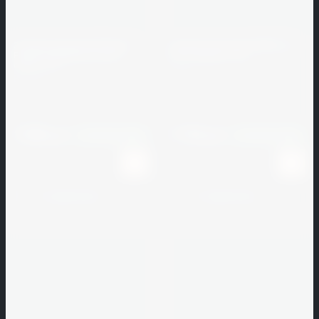
Спика
СТАНКОСТРОИТЕЛЬ
Затирка для швов Bergauf
Затирка для швов PEREL RL
ELAST POLYMER агатово-
0437 медная, 25 кг
СТРОМА
серый, 2 кг
PEREL
Bergauf
СЭГЗ
Артикул:
053797
Артикул:
235132
ТАРА
1 846
1 154
руб.
руб.
РУ
В наличии
1000
В наличии
1000
ТЕМП
ТЕРМАЛЬ
К сравнению
К сравнению
Техно-
ТТ
ТЕХНОНИКОЛЬ
Техпласт