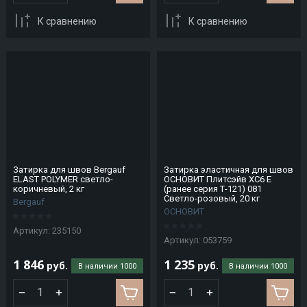
Cimbali
Hamilton
Imperia
Jacobi
Kemplex
Manulatex
Nelskamp
К сравнению
К сравнению
Beach
Lamed
Intco
JAYA
KERAKAM
MARCOS
noname
Hans
Medical
INTERNATIONAL
Laterem
LARRANAGA
BEKKER
Khajro
Antique
Y CIA
Novem
Interbau
JIWINS
Sealer
Hatco
KING
LEAR
Mareno
Intresa
Jofel
KLINKER
Nuova
Heinrich
LEVEL
Martellato
Simonelli
Inwestpol
Josper
Kisne
Hekiu
LHL
Maurerfreund
Ipsilon
Kitchen
Klinkier
Затирка для швов Bergauf
Затирка эластичная для швов
ELAST POLYMER светло-
ОСНОВИТ Плитсэйв XC6 E
HICOLD
Aid
(CRH)
MCE
коричневый, 2 кг
(ранее серия Т-121) 081
ISOROC
Светло-розовый, 20 кг
Bergauf
HURAKAN
Klarco
Lichnis
MDM
ОСНОВИТ
ISOVER
Артикул:
235150
Kogast
Liebherr
Menumaster
Артикул:
053759
Italdibipack
1 846
1 235
Koncar
Lilly
Merol
руб.
руб.
В наличии
1000
В наличии
1000
Italfrost
Konigstein
Linden
Mesterra