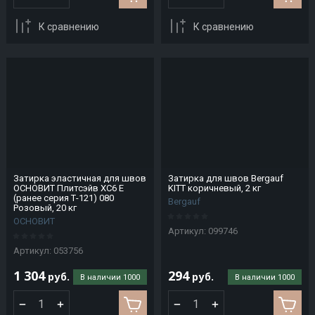
CM
Stair
К сравнению
К сравнению
Coldline
Conf
plastic
CREATON
CRH
Cryspi
Затирка эластичная для швов
Затирка для швов Bergauf
ОСНОВИТ Плитсэйв XC6 E
KITT коричневый, 2 кг
(ранее серия Т-121) 080
CUPA
Bergauf
Розовый, 20 кг
PIZARRAS
ОСНОВИТ
Артикул:
099746
Cuppone
Артикул:
053756
1 304
294
H
I
J
K
L
M
N
руб.
руб.
В наличии
1000
В наличии
1000
Hallde
Icopal
JAC
KAIMAN
La
Macap
Nelissen