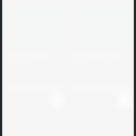
STAHLER
Standartpark
Star
Industrial
Steingot
Затирка для швов vetonit
Затирка для швов Bergauf
rapid, 155 серый, 25 кг
ELAST POLYMER багама, 2 кг
vetonit
Bergauf
Steinrus
Артикул:
187888
Артикул:
235133
Steno
1 575
1 846
руб.
руб.
В наличии
1000
В наличии
1000
STO
strasser
К сравнению
К сравнению
Stroeher
V
W
X
Z
А - Я