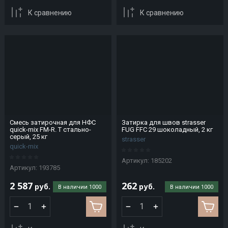
Koramic
Lode
Metalcarrelli
К сравнению
К сравнению
Kromo
Luminarc
Metrotile
KT
Miele
MIWE
ModFormat
Monferrina
Смесь затирочная для НФС
Затирка для швов strasser
quick-mix FM-R. T стально-
FUG FFC 29 шоколадный, 2 кг
Morello
серый, 25 кг
strasser
Forni
quick-mix
Morinox
Артикул:
185202
Артикул:
193785
Muhr
2 587
262
руб.
руб.
В наличии
1000
В наличии
1000
MYRON
COOK