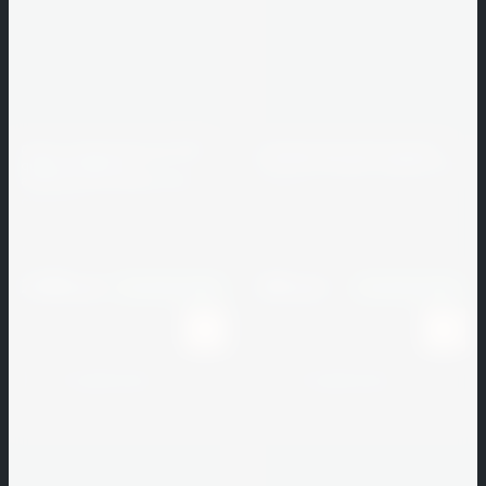
Гжельский
КЗ
Готика
Грани
Таганая
Смесь затирочная для НФС
Затирка для швов strasser
quick-mix FM-R. A
FUG FFC 24 серо-голубой, 2 кг
алебастрово-белый, 25 кг
ГРОДТОРГМАШ
strasser
quick-mix
ДЕБИС
Артикул:
185201
Артикул:
194951
Донские
2 600
262
руб.
руб.
В наличии
1000
В наличии
1000
зори
Идеальный
Камень
К сравнению
К сравнению
Изоспан
Инициатива
МНПП