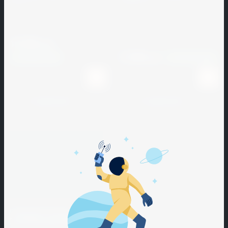
Cimbali
VELUX
VELUX
Hamilton
Imperia
Jacobi
Kemplex
Manulatex
Nelskamp
Beach
Lamed
Артикул:
092536
Артикул:
101323
Intco
JAYA
KERAKAM
MARCOS
noname
10 000
Hans
Medical
INTERNATIONAL
Laterem
LARRANAGA
руб.
BEKKER
Khajro
Antique
Y CIA
Novem
8 200
руб.
В наличии
1000
В наличии
1000
Interbau
JIWINS
Sealer
Hatco
KING
LEAR
Mareno
Intresa
Jofel
KLINKER
Nuova
Heinrich
LEVEL
Martellato
Simonelli
К сравнению
К сравнению
Inwestpol
Josper
Kisne
Hekiu
LHL
Maurerfreund
Ipsilon
Kitchen
Klinkier
HICOLD
Aid
(CRH)
MCE
ISOROC
HURAKAN
Klarco
Lichnis
MDM
ISOVER
Kogast
Liebherr
Menumaster
Italdibipack
Koncar
Lilly
Merol
Italfrost
Оклад для плоских
Konigstein
Linden
Mesterra
кровельных материалов
VELUX ESR 0000, 780*980 мм